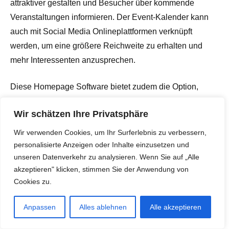
attraktiver gestalten und Besucher über kommende
Veranstaltungen informieren. Der Event-Kalender kann
auch mit Social Media Onlineplattformen verknüpft
werden, um eine größere Reichweite zu erhalten und
mehr Interessenten anzusprechen.
Diese Homepage Software bietet zudem die Option,
Inhalte für verschiedene Geräte zu optimieren. So können
Wir schätzen Ihre Privatsphäre
Anwender dafür sorgen, dass ihre Webseite auf allen
Endgeräten optimal dargestellt wird und ein konsistentes
Wir verwenden Cookies, um Ihr Surferlebnis zu verbessern,
Benutzererlebnis bringt. Durch responsives Design passt
personalisierte Anzeigen oder Inhalte einzusetzen und
unseren Datenverkehr zu analysieren. Wenn Sie auf „Alle
sich die Webseite automatisch an die Bildschirmgröße
akzeptieren" klicken, stimmen Sie der Anwendung von
des jeweiligen Gerätes an.
Cookies zu.
Mit der Homepage Software können Benutzer auch die
Anpassen
Alles ablehnen
Alle akzeptieren
Leistung ihrer Webseite analysieren und optimieren.
Durch die Integration von Analysetools können Nutzer